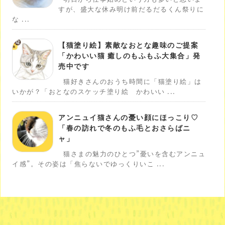
すが、盛大な休み明け前だるだるくん祭りに
な ...
【猫塗り絵】素敵なおとな趣味のご提案
「かわいい猫 癒しのもふもふ大集合」発
売中です
猫好きさんのおうち時間に「猫塗り絵」は
いかが？「おとなのスケッチ塗り絵 かわいい ...
アンニュイ猫さんの憂い顔にほっこり♡
「春の訪れで冬のもふ毛とおさらばニ
ャ」
猫さまの魅力のひとつ”憂いを含むアンニュ
イ感”。その姿は「焦らないでゆっくりいこ ...