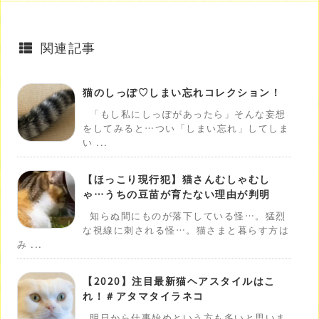
関連記事
猫のしっぽ♡しまい忘れコレクション！
「もし私にしっぽがあったら」そんな妄想
をしてみると…つい「しまい忘れ」してしま
い ...
【ほっこり現行犯】猫さんむしゃむし
ゃ…うちの豆苗が育たない理由が判明
知らぬ間にものが落下している怪…。猛烈
な視線に刺される怪…。猫さまと暮らす方は
み ...
【2020】注目最新猫ヘアスタイルはこ
れ！＃アタマタイラネコ
明日から仕事始めという方も多いと思いま