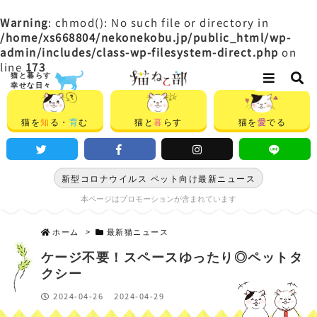
Warning
: chmod(): No such file or directory in
/home/xs668804/nekonekobu.jp/public_html/wp-
admin/includes/class-wp-filesystem-direct.php
on
line
173
猫と暮らす
幸せな日々
猫を
知
る・
育
む
猫と
暮
らす
猫を
愛
でる
新型コロナウイルス ペット向け最新ニュース
本ページはプロモーションが含まれています
ホーム
>
最新猫ニュース
ケージ不要！スペースゆったり◎ペットタ
クシー
2024-04-26
2024-04-29