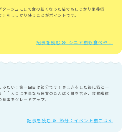
ポタージュにして食の細くなった猫でもしっかり栄養摂
で汁をしっかり使うことがポイントです。
記事を読む
シニア猫も食べや ...
しみたい！第一回目は節分です！豆まきをした後に猫と一
う＾＾大豆は少量なら良質のたんぱく質を含み、食物繊維
の食事をグレードアップ。
記事を読む
節分：イベント猫ごはん