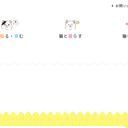
お問い
を
知
る・
育
む
猫と
暮
らす
猫