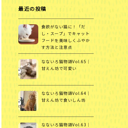
最近の投稿
食欲がない猫に！「だ
し・スープ」でキャット
フードを美味しくふやか
す方法と注意点
なないろ猫物語Vol.65｜
甘えん坊で可愛い
なないろ猫物語Vol.64｜
甘えん坊で食いしん坊
なないろ猫物語Vol.63｜