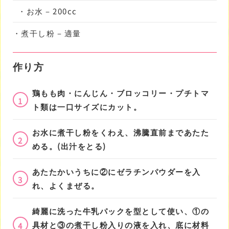
・お水 – 200cc
・煮干し粉 – 適量
作り方
鶏もも肉・にんじん・ブロッコリー・プチトマ
1
ト類は一口サイズにカット。
お水に煮干し粉をくわえ、沸騰直前まであたた
2
める。(出汁をとる)
あたたかいうちに②にゼラチンパウダーを入
3
れ、よくまぜる。
綺麗に洗った牛乳パックを型として使い、①の
具材と③の煮干し粉入りの液を入れ、底に材料
4