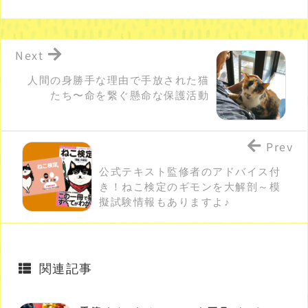
Next
人間の身勝手な理由で手放された猫
たち〜命を繋ぐ懸命な保護活動
Prev
公式テキスト監修者のアドバイス付
き！ねこ検定のギモンを大解剖～模
擬試験情報もありますよ♪
関連記事