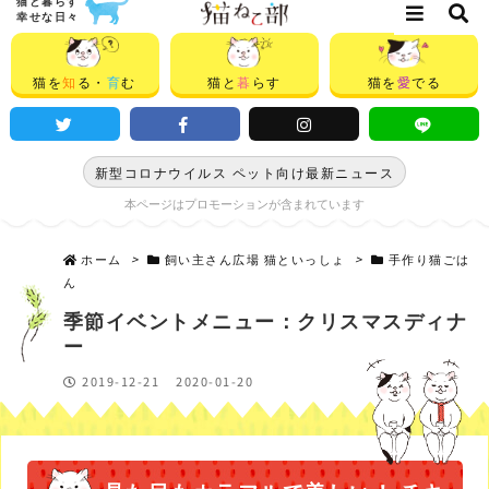
猫と暮らす
幸せな日々
猫を
知
る・
育
む
猫と
暮
らす
猫を
愛
でる
新型コロナウイルス ペット向け最新ニュース
本ページはプロモーションが含まれています
ホーム
>
飼い主さん広場 猫といっしょ
>
手作り猫ごは
ん
季節イベントメニュー：クリスマスディナ
ー
2019-12-21
2020-01-20