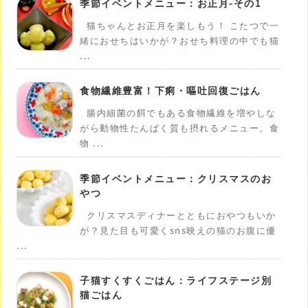
季節イベントメニュー：お正月-その1
猫ちゃんとお正月を楽しもう！ こたつで一
緒におせちはいかが？おせち料理の中でも猫
...
食物繊維豊富！下痢・嘔吐回復ごはん
腸内細菌の餌でもある食物繊維を増やしな
がら動物性たんぱく質も摂れるメニュー。食
物 ...
季節イベントメニュー：クリスマスのお
やつ
クリスマスディナーとともにおやつもいか
が？見た目も可愛くsns映えの猫のお腹に優
...
子猫すくすくごはん：ライフステージ別
猫ごはん