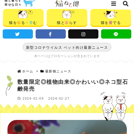
猫と暮らす
幸せな日々
猫を
知
る・
育
む
猫と
暮
らす
猫を
愛
でる
新型コロナウイルス ペット向け最新ニュース
本ページはプロモーションが含まれています
ホーム
>
最新猫ニュース
数量限定◎植物由来◎かわいい◎ネコ型石
鹸発売
2024-02-09
2024-02-27