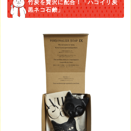
竹炭を贅沢に配合！「ハコイリ炭
黒ネコ石鹸」