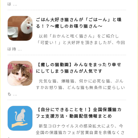
は ...
ごはん大好き猫さんが「ごはーん」と喋
る！？～癒しのお喋り猫さん～
以前「おかんと呟く猫さん」をご紹介し
「可愛い！」と大好評を頂きましたが、今回
は待 ...
【癒しの猫動画】みんなをまったり幸せ
にしてしまう猫さんが人気です
元気な猫、爆睡猫、何かに必死な猫、ぷん
すかお怒り猫、どんな猫も無条件に愛らしい
も ...
【自分にできることを！】全国保護猫カ
フェ支援方法・動画配信情報まとめ
新型コロナウイルスの感染拡大により、今
全国の保護猫カフェが営業自粛を余儀なくさ