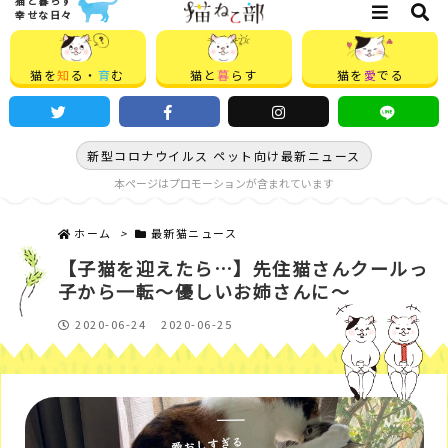
猫と暮らす
幸せな日々
猫を
知
る・
育
む
猫と
暮
らす
猫を
愛
でる
新型コロナウイルス ペット向け最新ニュース
本ページはプロモーションが含まれています
ホーム
>
最新猫ニュース
【子猫を迎えたら…】先住猫さんクールっ
子から一転～優しいお姉さんに～
2020-06-24
2020-06-25