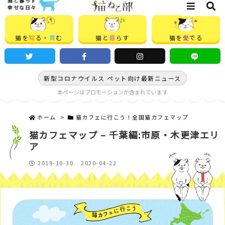
猫と暮らす
幸せな日々
猫を
知
る・
育
む
猫と
暮
らす
猫を
愛
でる
新型コロナウイルス ペット向け最新ニュース
本ページはプロモーションが含まれています
ホーム
>
猫カフェに行こう！全国猫カフェマップ
猫カフェマップ – 千葉編:市原・木更津エリ
ア
2019-10-30
2020-04-22