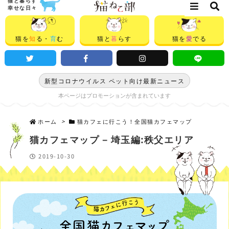
猫と暮らす
幸せな日々
猫を
知
る・
育
む
猫と
暮
らす
猫を
愛
でる
新型コロナウイルス ペット向け最新ニュース
本ページはプロモーションが含まれています
ホーム
>
猫カフェに行こう！全国猫カフェマップ
猫カフェマップ – 埼玉編:秩父エリア
2019-10-30