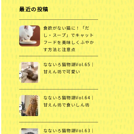
最近の投稿
食欲がない猫に！「だ
し・スープ」でキャット
フードを美味しくふやか
す方法と注意点
なないろ猫物語Vol.65｜
甘えん坊で可愛い
なないろ猫物語Vol.64｜
甘えん坊で食いしん坊
なないろ猫物語Vol.63｜