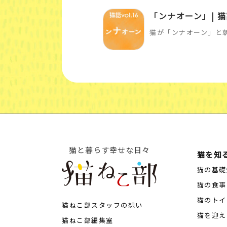
「ンナオーン」| 猫語
猫が「ンナオーン」と
猫と暮らす幸せな日々
猫を知
猫の基礎
猫の食事
猫のトイ
猫ねこ部スタッフの想い
猫を迎え
猫ねこ部編集室