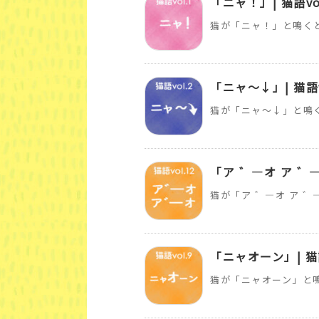
「ニャ！」| 猫語v
猫が「ニャ！」と鳴く
「ニャ～↓」| 猫語
猫が「ニャ～↓」と鳴
「ア ゛―オ ア ゛―オ
猫が「ア ゛―オ ア 
「ニャオーン」| 猫語
猫が「ニャオーン」と