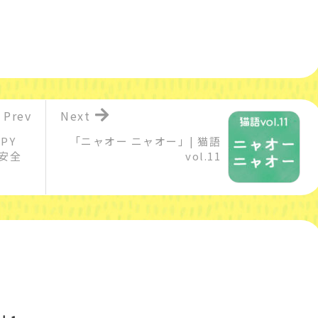
Prev
Next
PY
「ニャオー ニャオー」| 猫語
安全
vol.11