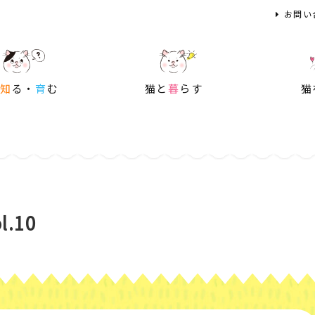
お問い
を
知
る・
育
む
猫と
暮
らす
猫
.10