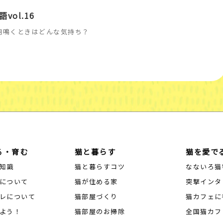
vol.16
朝鳴くときはどんな気持ち？
る・育む
猫と暮らす
猫を愛で
知識
猫と暮らすコツ
なないろ猫
について
猫が住める家
突撃インタ
レについて
猫部屋づくり
猫カフェに
よう！
猫部屋のお掃除
全国猫カフ