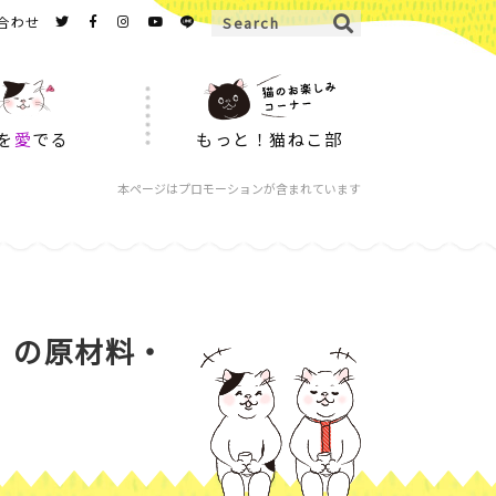
合わせ
を
愛
でる
もっと！猫ねこ部
本ページはプロモーションが含まれています
」の原材料・