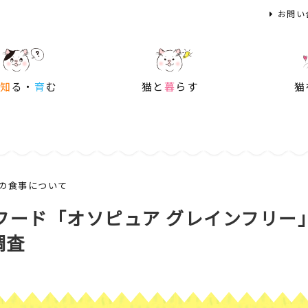
お問い
を
知
る・
育
む
猫と
暮
らす
猫
の食事について
フード「オソピュア グレインフリー
調査