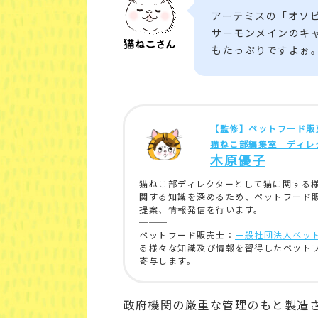
アーテミスの「オソ
サーモンメインのキ
もたっぷりですよぉ
【監修】ペットフード販
猫ねこ部編集室 ディレ
木原優子
猫ねこ部ディレクターとして猫に関する
関する知識を深めるため、ペットフード
提案、情報発信を行います。
───
ペットフード販売士：
一般社団法人ペッ
る様々な知識及び情報を習得したペット
寄与します。
政府機関の厳重な管理のもと製造