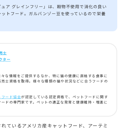
ピュア グレインフリー」は、穀物不使用で消化の良い
ャットフード。ガルバンゾー豆を使っているので栄養
。
売士
クター
様々な情報をご提供するなか、特に猫の健康に直結する食事に
販売士資格を取得。様々な種類の猫や状況などに合うフードの
トフード協会
が認定している認定資格で、ペットフードに関す
フードの専門家です。ペットの適正な発育と健康維持・増進に
されているアメリカ産キャットフード、アーテミ