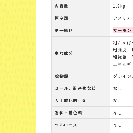
内容量
1.8kg
原産国
アメリカ
第一原料
サーモン
粗たんぱく
粗脂肪：1
主な成分
粗繊維：3
エネルギー：
穀物類
グレイン
ミール、副産物など
なし
人工酸化防止剤
なし
香料・着色料
なし
セルロース
なし