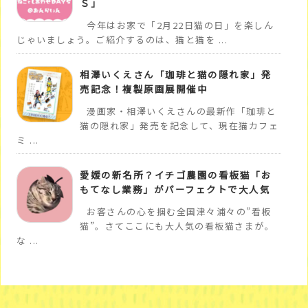
Ｓ」
今年はお家で「2月22日猫の日」を楽しん
じゃいましょう。ご紹介するのは、猫と猫を ...
相澤いくえさん「珈琲と猫の隠れ家」発
売記念！複製原画展開催中
漫画家・相澤いくえさんの最新作「珈琲と
猫の隠れ家」発売を記念して、現在猫カフェ
ミ ...
愛媛の新名所？イチゴ農園の看板猫「お
もてなし業務」がパーフェクトで大人気
お客さんの心を掴む全国津々浦々の”看板
猫”。さてここにも大人気の看板猫さまが。
な ...