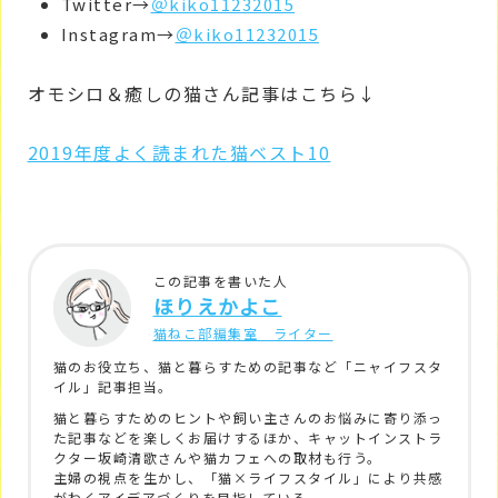
Twitter→
＠kiko11232015
Instagram→
＠kiko11232015
オモシロ＆癒しの猫さん記事はこちら↓
2019年度よく読まれた猫ベスト10
この記事を書いた人
ほりえかよこ
猫ねこ部編集室 ライター
猫のお役立ち、猫と暮らすための記事など「ニャイフスタ
イル」記事担当。
猫と暮らすためのヒントや飼い主さんのお悩みに寄り添っ
た記事などを楽しくお届けするほか、キャットインストラ
クター坂崎清歌さんや猫カフェへの取材も行う。
主婦の視点を生かし、「猫×ライフスタイル」により共感
がわくアイデアづくりを目指している。