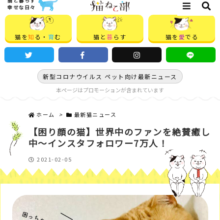
猫と暮らす
幸せな日々
猫を
知
る・
育
む
猫と
暮
らす
猫を
愛
でる
新型コロナウイルス ペット向け最新ニュース
本ページはプロモーションが含まれています
ホーム
>
最新猫ニュース
【困り顔の猫】世界中のファンを絶賛癒し
中～インスタフォロワー7万人！
2021-02-05