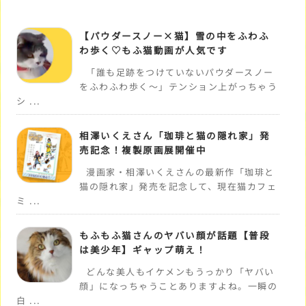
【パウダースノー×猫】雪の中をふわふ
わ歩く♡もふ猫動画が人気です
「誰も足跡をつけていないパウダースノー
をふわふわ歩く～」テンション上がっちゃう
シ ...
相澤いくえさん「珈琲と猫の隠れ家」発
売記念！複製原画展開催中
漫画家・相澤いくえさんの最新作「珈琲と
猫の隠れ家」発売を記念して、現在猫カフェ
ミ ...
もふもふ猫さんのヤバい顔が話題【普段
は美少年】ギャップ萌え！
どんな美人もイケメンもうっかり「ヤバい
顔」になっちゃうことありますよね。一瞬の
白 ...