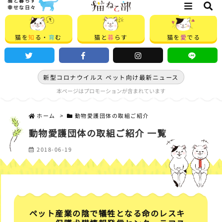
猫と暮らす
幸せな日々
猫を
知
る・
育
む
猫と
暮
らす
猫を
愛
でる
新型コロナウイルス ペット向け最新ニュース
本ページはプロモーションが含まれています
ホーム
>
動物愛護団体の取組ご紹介
動物愛護団体の取組ご紹介 一覧
2018-06-19
ペット産業の陰で犠牲となる命のレスキ