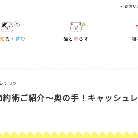
お問い
を
知
る・
育
む
猫と
暮
らす
猫
らすコツ
約術ご紹介～奥の手！キャッシュレス