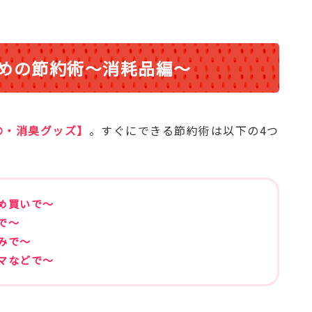
めの節約術～消耗品編～
の・消臭グッズ】
。すぐにできる節約術は以下の4つ
め買いで～
で～
みで～
マなどで～