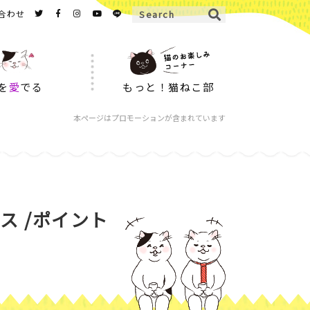
合わせ
を
愛
でる
もっと！猫ねこ部
本ページはプロモーションが含まれています
 /ポイント