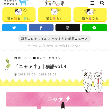
猫と暮らす
幸せな日々
猫を
知
る・
育
む
猫と
暮
らす
猫を
愛
でる
新型コロナウイルス ペット向け最新ニュース
本ページはプロモーションが含まれています
ホーム
>
教えて！猫サイン
「ニャァ↑」| 猫語vol.4
2018-05-02
2019-12-02