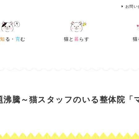
お問い
を
知
る・
育
む
猫と
暮
らす
猫
題沸騰～猫スタッフのいる整体院「