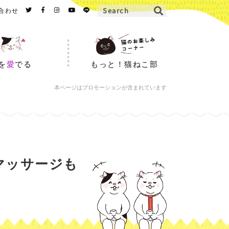
合わせ
を
愛
でる
もっと！猫ねこ部
本ページはプロモーションが含まれています
マッサージも