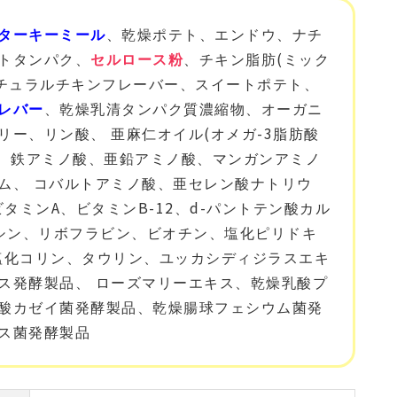
ターキーミール
、乾燥ポテト、エンドウ、ナチ
トタンパク、
セルロース粉
、チキン脂肪(ミック
ナチュラルチキンフレーバー、スイートポテト、
レバー
、乾燥乳清タンパク質濃縮物、オーガニ
ー、リン酸、 亜麻仁オイル(オメガ-3脂肪酸
鉛、鉄アミノ酸、亜鉛アミノ酸、マンガンアミノ
ム、 コバルトアミノ酸、亜セレン酸ナトリウ
ビタミンA、ビタミンB-12、d-パントテン酸カル
アシン、リボフラビン、ビオチン、塩化ピリドキ
塩化コリン、タウリン、ユッカシディジラスエキ
ス発酵製品、 ローズマリーエキス、乾燥乳酸プ
酸カゼイ菌発酵製品、乾燥腸球フェシウム菌発
ス菌発酵製品