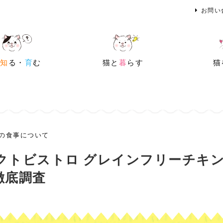
お問い
を
知
る・
育
む
猫と
暮
らす
猫
の食事について
クトビストロ グレインフリーチキ
徹底調査