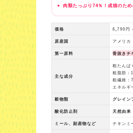
肉類たっぷり74％！成猫のた
価格
6,790円
原産国
アメリカ
第一原料
骨抜きチ
粗たんぱく
粗脂肪：1
主な成分
粗繊維：7
エネルギー：
穀物類
グレイン
酸化防止剤
天然由来
ミール、副産物など
チキンミ