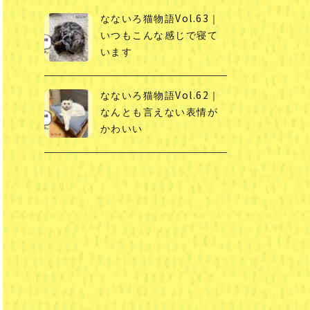
なないろ猫物語Vol.63｜
いつもこんな感じで寝て
います
なないろ猫物語Vol.62｜
なんとも言えない表情が
かわいい