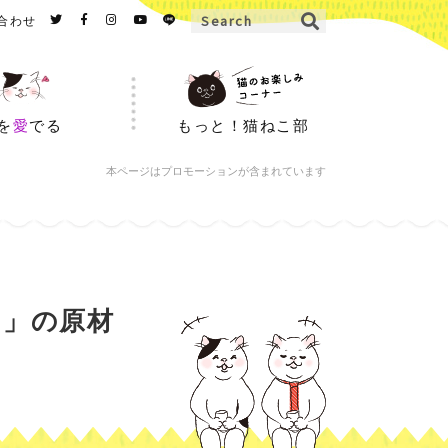
合わせ
を
愛
でる
もっと！猫ねこ部
本ページはプロモーションが含まれています
ン」の原材