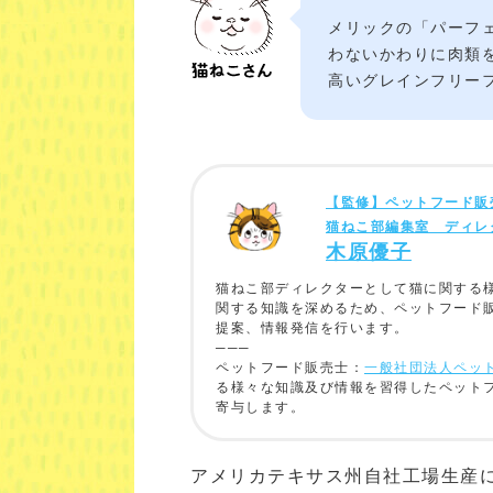
メリックの「パーフ
わないかわりに肉類
高いグレインフリー
【監修】ペットフード販
猫ねこ部編集室 ディレ
木原優子
猫ねこ部ディレクターとして猫に関する
関する知識を深めるため、ペットフード
提案、情報発信を行います。
───
ペットフード販売士：
一般社団法人ペッ
る様々な知識及び情報を習得したペット
寄与します。
アメリカテキサス州自社工場生産