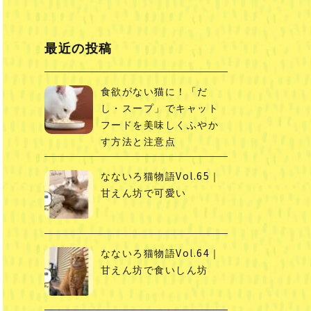
最近の投稿
食欲がない猫に！「だ
し・スープ」でキャット
フードを美味しくふやか
す方法と注意点
なないろ猫物語Vol.65｜
甘えん坊で可愛い
なないろ猫物語Vol.64｜
甘えん坊で食いしん坊