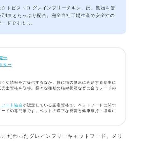
ェクトビストロ グレインフリーチキン」は、穀物を使
を74％とたっぷり配合。完全自社工場生産で安全性の
フードですよぉ。
売士
クター
様々な情報をご提供するなか、特に猫の健康に直結する食事に
販売士資格を取得。様々な種類の猫や状況などに合うフードの
トフード協会
が認定している認定資格で、ペットフードに関す
フードの専門家です。ペットの適正な発育と健康維持・増進に
にこだわったグレインフリーキャットフード、メリ