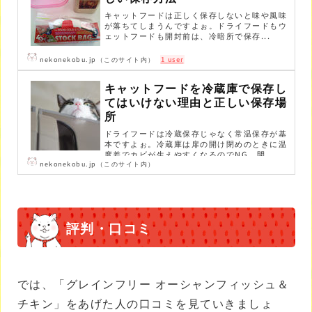
キャットフードは正しく保存しないと味や風味
が落ちてしまうんですよぉ。ドライフードもウ
ェットフードも開封前は、冷暗所で保存...
nekonekobu.jp（このサイト内）
1 user
キャットフードを冷蔵庫で保存し
てはいけない理由と正しい保存場
所
ドライフードは冷蔵保存じゃなく常温保存が基
本ですよぉ。冷蔵庫は扉の開け閉めのときに温
度差でカビが生えやすくなるのでNG。開...
nekonekobu.jp（このサイト内）
評判・口コミ
では、「グレインフリー オーシャンフィッシュ＆
チキン」をあげた人の口コミを見ていきましょ