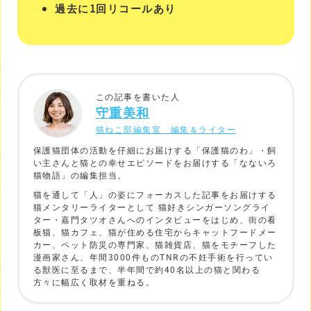
過去に1回リコールあり
この記事を書いた人
守重美和
猫ねこ部編集室 編集＆ライター
保護猫団体の活動を仔細にお届けする「保護猫のわ」・飼
い主さんと猫との幸せエピソードをお届けする「なないろ
猫物語」の編集担当。
猫を通して「人」の姿にフォーカスした記事をお届けする
猫メンタリーライターとして 猫好きシンガーソングライ
ター・嘉門タツオさんへのインタビューをはじめ、街の看
板猫、猫カフェ、猫が住める住宅からキャットフードメー
カー、ペット防災の専門家、猫雑貨店、猫をモチーフした
漫画家さん、年間3000件ものTNRの不妊手術を行ってい
る獣医に至るまで、半年間で約40名以上の猫と関わる
方々に幅広く取材を重ねる。