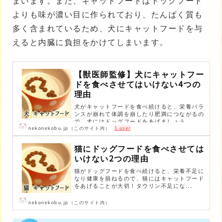
まいます。また、キャットフードはドッグフード
よりも味が濃い目に作られており、たんぱく質も
多く含まれているため、犬にキャットフードを与
えると内臓に負担をかけてしまいます。
【獣医師監修】犬にキャットフー
ドを食べさせてはいけない4つの
理由
犬がキャットフードを食べ続けると、栄養バラ
ンスが崩れて体調を崩したり肥満につながるの
で、犬にはドッグフードをあげましょう...
nekonekobu.jp（このサイト内）
1 user
猫にドッグフードを食べさせては
いけない2つの理由
猫がドッグフードを食べ続けると、栄養不足に
なり健康を損ねるので、猫にはキャットフード
をあげることが大切！タウリン不足にな...
nekonekobu.jp（このサイト内）