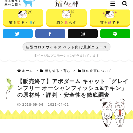
猫と暮らす
幸せな日々
猫を
知
る・
育
む
猫と
暮
らす
猫を
愛
でる
新型コロナウイルス ペット向け最新ニュース
本ページはプロモーションが含まれています
ホーム
>
猫を知る・育む
>
猫の食事について
【販売終了】アボダーム キャット「グレイ
ンフリー オーシャンフィッシュ&チキン」
の原材料・評判・安全性を徹底調査
2018-09-06
2021-04-01