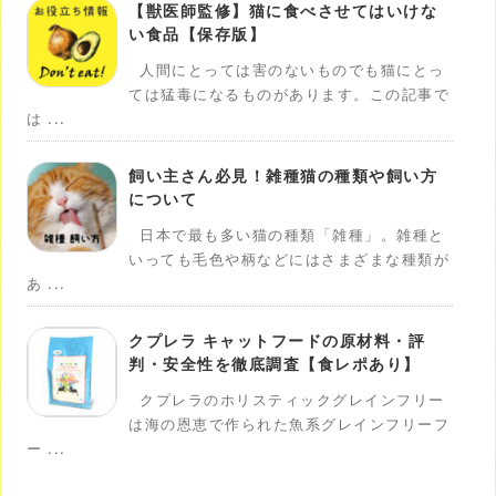
【獣医師監修】猫に食べさせてはいけな
い食品【保存版】
人間にとっては害のないものでも猫にとっ
ては猛毒になるものがあります。この記事で
は ...
飼い主さん必見！雑種猫の種類や飼い方
について
日本で最も多い猫の種類「雑種」。雑種と
いっても毛色や柄などにはさまざまな種類が
あ ...
クプレラ キャットフードの原材料・評
判・安全性を徹底調査【食レポあり】
クプレラのホリスティックグレインフリー
は海の恩恵で作られた魚系グレインフリーフ
ー ...