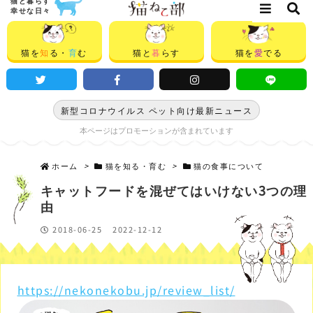
猫と暮らす
幸せな日々
猫を
知
る・
育
む
猫と
暮
らす
猫を
愛
でる
新型コロナウイルス ペット向け最新ニュース
本ページはプロモーションが含まれています
ホーム
>
猫を知る・育む
>
猫の食事について
キャットフードを混ぜてはいけない3つの理
由
2018-06-25
2022-12-12
https://nekonekobu.jp/review_list/