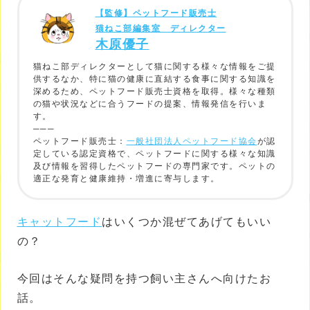
【監修】ペットフード販売士
猫ねこ部編集室 ディレクター
木原優子
猫ねこ部ディレクターとして猫に関する様々な情報をご提
供するなか、特に猫の健康に直結する食事に関する知識を
深めるため、ペットフード販売士資格を取得。様々な種類
の猫や状況などに合うフードの提案、情報発信を行いま
す。
───
ペットフード販売士：
一般社団法人ペットフード協会
が認
定している認定資格で、ペットフードに関する様々な知識
及び情報を習得したペットフードの専門家です。ペットの
適正な発育と健康維持・増進に寄与します。
キャットフード
はいくつか混ぜてあげてもいい
の？
今回はそんな疑問を持つ飼い主さんへ向けたお
話。