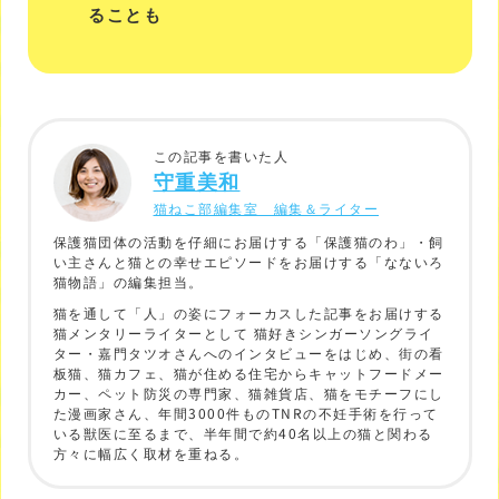
ることも
この記事を書いた人
守重美和
猫ねこ部編集室 編集＆ライター
保護猫団体の活動を仔細にお届けする「保護猫のわ」・飼
い主さんと猫との幸せエピソードをお届けする「なないろ
猫物語」の編集担当。
猫を通して「人」の姿にフォーカスした記事をお届けする
猫メンタリーライターとして 猫好きシンガーソングライ
ター・嘉門タツオさんへのインタビューをはじめ、街の看
板猫、猫カフェ、猫が住める住宅からキャットフードメー
カー、ペット防災の専門家、猫雑貨店、猫をモチーフにし
た漫画家さん、年間3000件ものTNRの不妊手術を行って
いる獣医に至るまで、半年間で約40名以上の猫と関わる
方々に幅広く取材を重ねる。