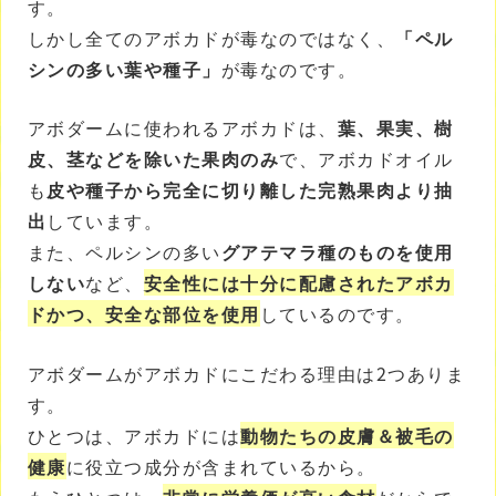
す。
しかし全てのアボカドが毒なのではなく、
「ペル
シンの多い葉や種子」
が毒なのです。
アボダームに使われるアボカドは、
葉、果実、樹
皮、茎などを除いた果肉のみ
で、アボカドオイル
も
皮や種子から完全に切り離した完熟果肉より抽
出
しています。
また、ペルシンの多い
グアテマラ種のものを使用
しない
など、
安全性には十分に配慮されたアボカ
ドかつ、安全な部位を使用
しているのです。
アボダームがアボカドにこだわる理由は2つありま
す。
ひとつは、アボカドには
動物たちの皮膚＆被毛の
健康
に役立つ成分が含まれているから。