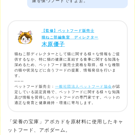
康を保つフードですよぉ。
【監修】ペットフード販売士
猫ねこ部編集室 ディレクター
木原優子
猫ねこ部ディレクターとして猫に関する様々な情報をご提
供するなか、特に猫の健康に直結する食事に関する知識を
深めるため、ペットフード販売士資格を取得。様々な種類
の猫や状況などに合うフードの提案、情報発信を行いま
す。
───
ペットフード販売士：
一般社団法人ペットフード協会
が認
定している認定資格で、ペットフードに関する様々な知識
及び情報を習得したペットフードの専門家です。ペットの
適正な発育と健康維持・増進に寄与します。
「栄養の宝庫」アボカドを原材料に使用したキャ
ットフード、アボダーム。