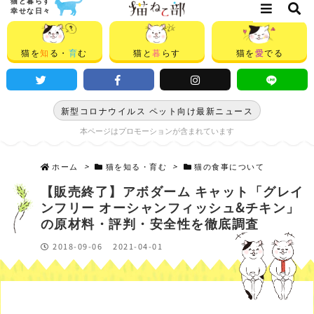
猫と暮らす
幸せな日々
猫を
知
る・
育
む
猫と
暮
らす
猫を
愛
でる
新型コロナウイルス ペット向け最新ニュース
本ページはプロモーションが含まれています
ホーム
>
猫を知る・育む
>
猫の食事について
【販売終了】アボダーム キャット「グレイ
ンフリー オーシャンフィッシュ&チキン」
の原材料・評判・安全性を徹底調査
2018-09-06
2021-04-01