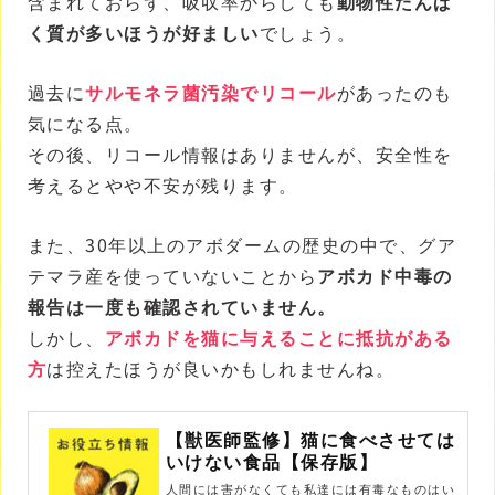
含まれておらず、吸収率からしても
動物性たんぱ
く質が多いほうが好ましい
でしょう。
過去に
サルモネラ菌汚染でリコール
があったのも
気になる点。
その後、リコール情報はありませんが、安全性を
考えるとやや不安が残ります。
また、30年以上のアボダームの歴史の中で、グア
テマラ産を使っていないことから
アボカド中毒の
報告は一度も確認されていません。
しかし、
アボカドを猫に与えることに抵抗がある
方
は控えたほうが良いかもしれませんね。
【獣医師監修】猫に食べさせては
いけない食品【保存版】
人間には害がなくても私達には有毒なものはい