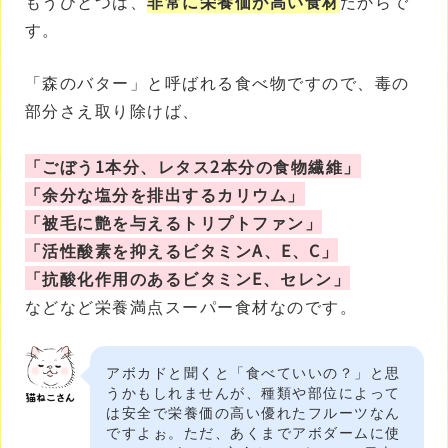
もうひとつは、
非常に栄養価が高い食材
だからで
す。
「森のバター」と呼ばれる食べ物ですので、毒の
部分さえ取り除けば、
「ごぼう1本分、レタス2本分の食物繊維」
「余分な塩分を排出するカリウム」
「被毛に艶を与えるトリプトファン」
「活性酸素を抑えるビタミンA、E、C」
「抗酸化作用のあるビタミンE、セレン」
などなど栄養満点スーパー食材なのです。
アボカドと聞くと「食べていいの？」と思
うかもしれませんが、種類や部位によって
は安全で栄養価の高い優れたフルーツなん
ですよぉ。ただ、あくまでアボダームに使