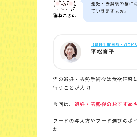
避妊・去勢後の猫に
ていきますよぉ。
【監修】獣医師・YIC
平松育子
猫の避妊・去勢手術後は食欲旺盛
行うことが大切！
今回は、
避妊・去勢後のおすすめ
フードの与え方やフード選びのポ
ね！