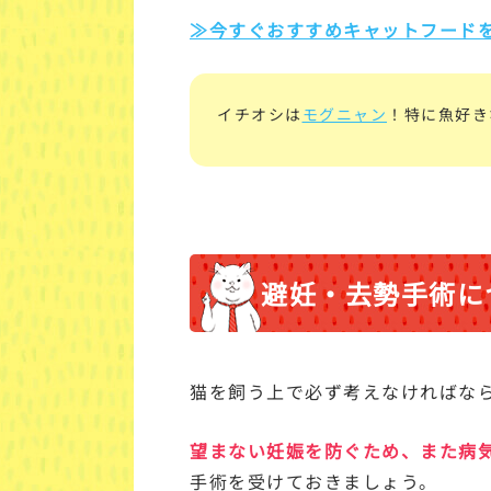
≫今すぐおすすめキャットフード
イチオシは
モグニャン
！特に魚好き
避妊・去勢手術に
猫を飼う上で必ず考えなければな
望まない妊娠を防ぐため、また病
手術を受けておきましょう。