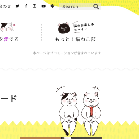
合わせ
を
愛
でる
もっと！猫ねこ部
本ページはプロモーションが含まれています
フード