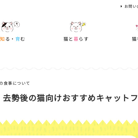
お問い
を
知
る・
育
む
猫と
暮
らす
猫
の食事について
・去勢後の猫向けおすすめキャット