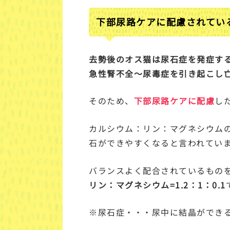
下部尿路ケアに配慮されてい
去勢後のオス猫は尿石症を発症す
急性腎不全～尿毒症を引き起こし
そのため、
下部尿路ケアに配慮
し
カルシウム：リン：マグネシウム
石ができやすくなると言われてい
バランスよく配合されているもの
リン：マグネシウム=1.2：1：0.1
※尿石症・・・尿中に結晶ができ