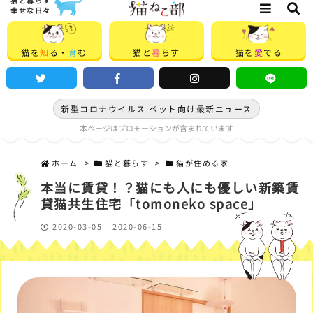
猫と暮らす
幸せな日々
猫を
知
る・
育
む
猫と
暮
らす
猫を
愛
でる
新型コロナウイルス ペット向け最新ニュース
本ページはプロモーションが含まれています
ホーム
>
猫と暮らす
>
猫が住める家
本当に賃貸！？猫にも人にも優しい新築賃
貸猫共生住宅「tomoneko space」
2020-03-05
2020-06-15