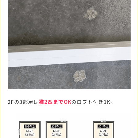
2Fの3部屋は
猫2匹までOK
のロフト付き1K。