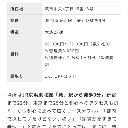
所在地
蕨市中央4丁目15番18号
交通
JR京浜東北線「蕨」駅徒歩9分
構造
木造2F建
69,000円～75,000円（敷2 礼0）
※管理費3,000円
賃料
※別途仲介手数料1ヶ月分（消費税
別）
間取り
1K、1K+ロフト
場所は
JR京浜東北線「蕨」駅から徒歩9分。
新宿
まで22分、東京まで25分と都心へのアクセスも良
く、かつ都心に比べて広くリーズナブル。「都内
で探していたけどない、狭い」「家賃が高すぎて
無理…」と諦めていた方にとっては、まさに「待