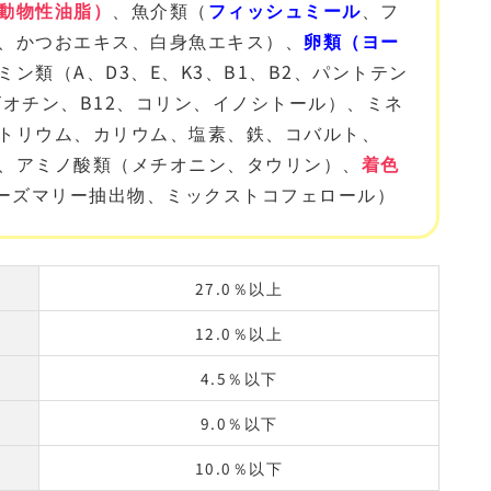
動物性油脂）
、魚介類（
フィッシュミール
、フ
、かつおエキス、白身魚エキス）、
卵類（ヨー
ミン類（A、D
3
、E、K
3
、B
1
、B
2
、パントテン
オチン、B
12
、コリン、イノシトール）、ミネ
トリウム、カリウム、塩素、鉄、コバルト、
、アミノ酸類（メチオニン、タウリン）、
着色
ーズマリー抽出物、ミックストコフェロール）
27.0％以上
12.0％以上
4.5％以下
9.0％以下
10.0％以下