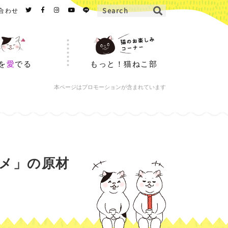
合わせ
を
愛
でる
もっと！猫ねこ部
本ページはプロモーションが含まれています
メ」の原材