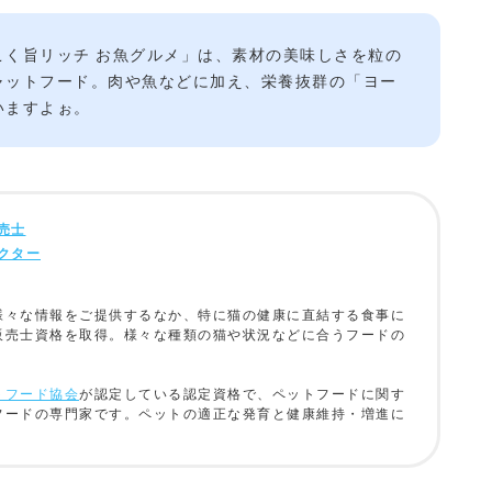
こく旨リッチ お魚グルメ」は、素材の美味しさを粒の
ャットフード。肉や魚などに加え、栄養抜群の「ヨー
いますよぉ。
売士
クター
様々な情報をご提供するなか、特に猫の健康に直結する食事に
販売士資格を取得。様々な種類の猫や状況などに合うフードの
トフード協会
が認定している認定資格で、ペットフードに関す
フードの専門家です。ペットの適正な発育と健康維持・増進に