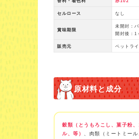
香料・着色料
赤102
セルロース
なし
未開封：
賞味期限
開封後：1
販売元
ペットラ
原材料と成分
穀類（とうもろこし、菓子粉、
ル、等）
、肉類（ミートミール