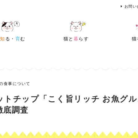
お問い
を
知
る・
育
む
猫と
暮
らす
猫
の食事について
ットチップ「こく旨リッチ お魚グル
徹底調査