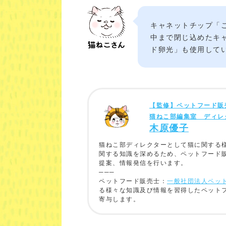
キャネットチップ「
中まで閉じ込めたキ
ド卵光」も使用して
【監修】ペットフード販
猫ねこ部編集室 ディレ
木原優子
猫ねこ部ディレクターとして猫に関する
関する知識を深めるため、ペットフード
提案、情報発信を行います。
───
ペットフード販売士：
一般社団法人ペッ
る様々な知識及び情報を習得したペット
寄与します。