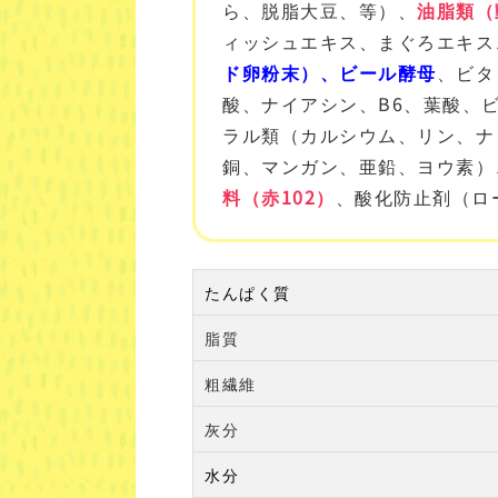
ら、脱脂大豆、等）、
油脂類（
ィッシュエキス、まぐろエキス
ド卵粉末）、ビール酵母
、ビタ
酸、ナイアシン、B
6
、葉酸、ビ
ラル類（カルシウム、リン、ナ
銅、マンガン、亜鉛、ヨウ素）
料（赤102）
、酸化防止剤（ロ
たんぱく質
脂質
粗繊維
灰分
水分