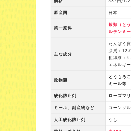
価格
537円/1
原産国
日本
穀類（と
第一原料
ルテンミ
たんぱく質
脂質：12.
主な成分
粗繊維：4
エネルギー：
とうもろ
穀物類
ミール等
酸化防止剤
ローズマ
ミール、副産物など
コーング
人工酸化防止剤
なし