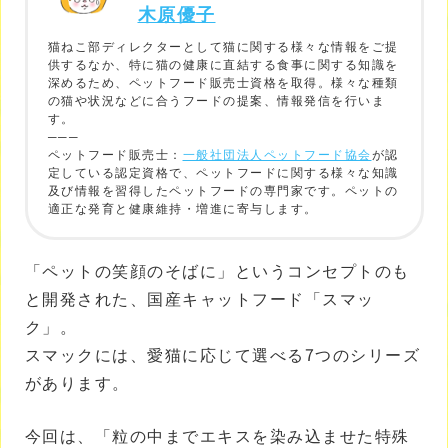
木原優子
猫ねこ部ディレクターとして猫に関する様々な情報をご提
供するなか、特に猫の健康に直結する食事に関する知識を
深めるため、ペットフード販売士資格を取得。様々な種類
の猫や状況などに合うフードの提案、情報発信を行いま
す。
───
ペットフード販売士：
一般社団法人ペットフード協会
が認
定している認定資格で、ペットフードに関する様々な知識
及び情報を習得したペットフードの専門家です。ペットの
適正な発育と健康維持・増進に寄与します。
「ペットの笑顔のそばに」というコンセプトのも
と開発された、国産キャットフード「スマッ
ク」。
スマックには、愛猫に応じて選べる7つのシリーズ
があります。
今回は、「粒の中までエキスを染み込ませた特殊