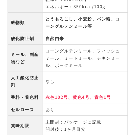
エネルギー：350kcal/100g
とうもろこし、小麦粉、パン粉、コ
穀物類
ーングルテンミール等
酸化防止剤
自然由来
コーングルテンミール、フィッシュ
ミール、副産
ミール、ミートミール、チキンミー
物など
ル、ポークミール
人工酸化防止
なし
剤
香料・着色料
赤色102号、黄色4号、青色1号
セルロース
あり
未開封：パッケージに記載
賞味期限
開封後：1ヶ月目安