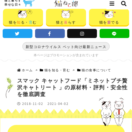
猫と暮らす
幸せな日々
猫を
知
る・
育
む
猫と
暮
らす
猫を
愛
でる
新型コロナウイルス ペット向け最新ニュース
本ページはプロモーションが含まれています
ホーム
>
猫を知る・育む
>
猫の食事について
スマック キャットフード「ミネットプチ贅
沢キャトリート 」の原材料・評判・安全性
を徹底調査
2018-11-02
2021-04-02