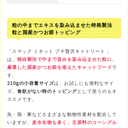
粒の中までエキスを染み込ませた特殊製法
粒と国産かつお節トッピング
「スマック ミネット プチ贅沢キャトリート 」
は、
独自製法で中まで旨みを染み込ませた粒に、
厳選した国産かつお節を添えたキャットフード
で
す。
210gの小容量サイズ
は、お試しにも便利なサイ
ズ。
食欲がない時のトッピング
として使うのもオ
ススメです。
魚・鶏・豚などさまざまな動物性素材を配合して
いますが、
炭水化物も多く、主原料のコーングル