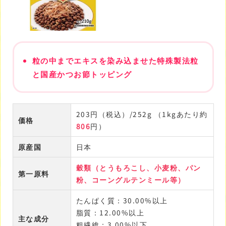
粒の中までエキスを染み込ませた特殊製法粒
と国産かつお節トッピング
203円（税込）/252g （1kgあたり約
価格
806
円）
原産国
日本
穀類（とうもろこし、小麦粉、パン
第一原料
粉、コーングルテンミール等）
たんぱく質：30.00%以上
脂質：12.00%以上
主な成分
粗繊維：3.00%以下