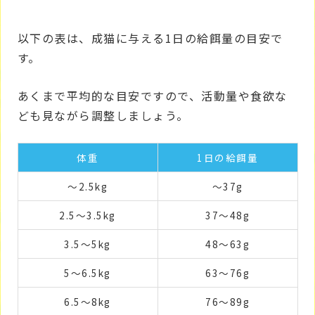
以下の表は、成猫に与える1日の給餌量の目安で
す。
あくまで平均的な目安ですので、活動量や食欲な
ども見ながら調整しましょう。
体重
1日の給餌量
～2.5kg
～37g
2.5～3.5kg
37～48g
3.5～5kg
48～63g
5～6.5kg
63～76g
6.5～8kg
76～89g