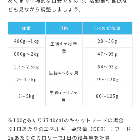
あくまで平均的な目安ですので、活動量や食欲な
ども見ながら調整しましょう。
体重
月齢
1日の給餌量
400g～1kg
28～56g
生後4ヶ月未
満
800g～2kg
47～95g
1.5～2.5kg
64～93g
生後4～6ヶ月
2～3.5kg
79～120g
生後7～12ヶ
3～5kg
86～125g
月
※100gあたり374kcalのキャットフードの場合
※1日あたりのエネルギー要求量（DER）÷フード
1gあたりのカロリーで1日の給与量を計算