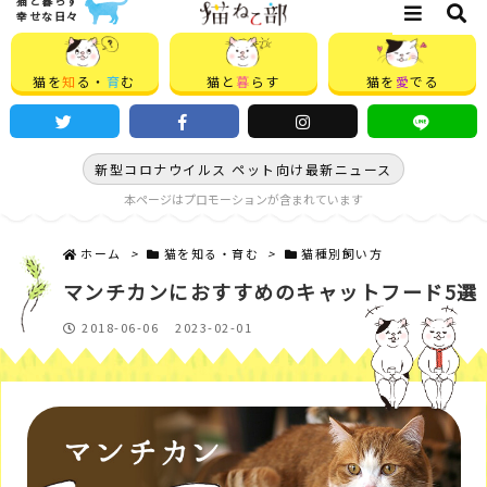
猫と暮らす
幸せな日々
猫を
知
る・
育
む
猫と
暮
らす
猫を
愛
でる
新型コロナウイルス ペット向け最新ニュース
本ページはプロモーションが含まれています
ホーム
>
猫を知る・育む
>
猫種別飼い方
マンチカンにおすすめのキャットフード5選
2018-06-06
2023-02-01