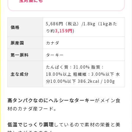
玉対策にも
5,686円（税込）/1.8kg（1kgあた
価格
り約
3,159円
)
原産国
カナダ
第一原料
ターキー
たんぱく質：31.00% 脂質：
主な成分
18.00%以上 粗繊維：3.00%以下 水
分10.00%以下 386.2kcal / 100g
高タンパクなのにヘルシーなターキー
がメイン食
材のカナダ産フード。
低温でじっくり調理
しているので素材の栄養と美