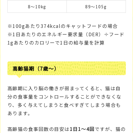
8～10kg
89～105g
※100gあたり374kcalのキャットフードの場合
※1日あたりのエネルギー要求量（DER）÷フード
1gあたりのカロリーで1日の給与量を計算
高齢猫期（7歳～）
高齢期に入り脳の働きが弱まってくると、猫は自
分の食事量をコントロールすることができなくな
り、多く与えてしまうと食べすぎてしまう場合も
あります。
高齢猫の食事回数の目安は
1日1～4回
ですが、猫の