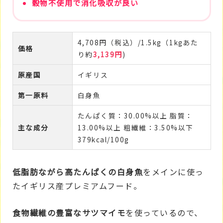
穀物不使用で消化吸収が良い
4,708円（税込）/1.5kg（1kgあた
価格
り約
3,139円
)
原産国
イギリス
第一原料
白身魚
たんぱく質：30.00%以上 脂質：
主な成分
13.00%以上 粗繊維：3.50%以下
379kcal/100g
低脂肪ながら高たんぱくの白身魚
をメインに使っ
たイギリス産プレミアムフード。
食物繊維の豊富なサツマイモ
を使っているので、