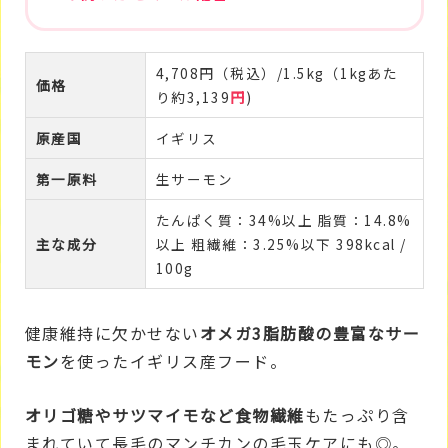
4,708円（税込）/1.5kg（1kgあた
価格
り約3,139
円
)
原産国
イギリス
第一原料
生サーモン
たんぱく質：34%以上 脂質：14.8%
主な成分
以上 粗繊維：3.25%以下 398kcal /
100g
健康維持に欠かせない
オメガ3脂肪酸の豊富なサー
モン
を使ったイギリス産フード。
オリゴ糖やサツマイモなど食物繊維
もたっぷり含
まれていて長毛のマンチカンの毛玉ケアにも◎。