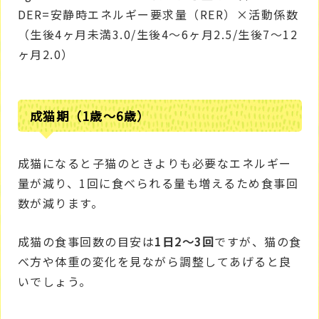
DER=安静時エネルギー要求量（RER）×活動係数
（生後4ヶ月未満3.0/生後4～6ヶ月2.5/生後7～12
ヶ月2.0）
成猫期（1歳～6歳）
成猫になると子猫のときよりも必要なエネルギー
量が減り、1回に食べられる量も増えるため食事回
数が減ります。
成猫の食事回数の目安は
1日2～3回
ですが、猫の食
べ方や体重の変化を見ながら調整してあげると良
いでしょう。