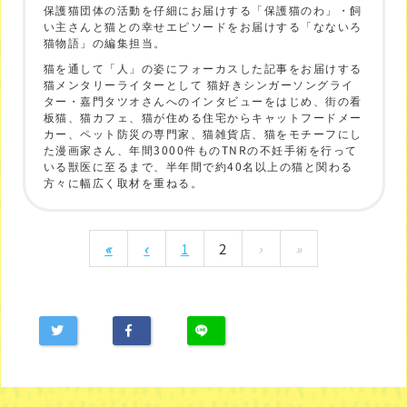
保護猫団体の活動を仔細にお届けする「保護猫のわ」・飼
い主さんと猫との幸せエピソードをお届けする「なないろ
猫物語」の編集担当。
猫を通して「人」の姿にフォーカスした記事をお届けする
猫メンタリーライターとして 猫好きシンガーソングライ
ター・嘉門タツオさんへのインタビューをはじめ、街の看
板猫、猫カフェ、猫が住める住宅からキャットフードメー
カー、ペット防災の専門家、猫雑貨店、猫をモチーフにし
た漫画家さん、年間3000件ものTNRの不妊手術を行って
いる獣医に至るまで、半年間で約40名以上の猫と関わる
方々に幅広く取材を重ねる。
«
‹
1
2
›
»