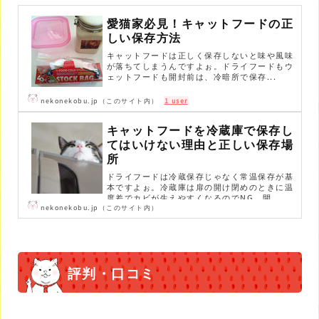
愛猫家必見！キャットフードの正
しい保存方法
キャットフードは正しく保存しないと味や風味
が落ちてしまうんですよぉ。ドライフードもウ
ェットフードも開封前は、冷暗所で保存...
nekonekobu.jp（このサイト内）
1 user
キャットフードを冷蔵庫で保存し
てはいけない理由と正しい保存場
所
ドライフードは冷蔵保存じゃなく常温保存が基
本ですよぉ。冷蔵庫は扉の開け閉めのときに温
度差でカビが生えやすくなるのでNG。開...
nekonekobu.jp（このサイト内）
評判・口コミ