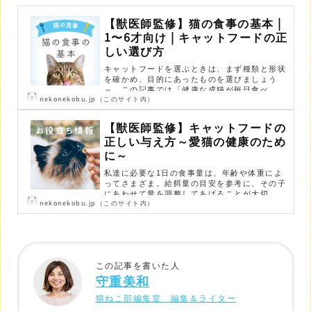
【獣医師監修】猫の食事の基本 |
1〜6才向け | キャットフードの正
しい選び方
キャットフードを選ぶときは、まず種類と形状
を確かめ、目的にあったものを選びましょう
～。この記事では「健康な成猫が毎日食べ...
nekonekobu.jp（このサイト内）
【獣医師監修】キャットフードの
正しい与え方～愛猫の健康のため
に～
私達に必要な1日の食事量は、年齢や体重によ
ってさまざま。給餌量の目安を参考に、その子
にあわせて量を調整してあげることが大切...
nekonekobu.jp（このサイト内）
この記事を書いた人
守重美和
猫ねこ部編集室 編集＆ライター