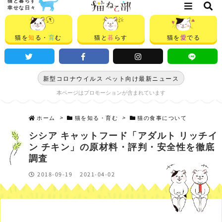
猫と暮らす
幸せな日々
猫を
知
る・
育
む
猫と
暮
らす
猫を
愛
でる
新型コロナウイルス ペット向け最新ニュース
本ページはプロモーションが含まれています
ホーム
>
猫を知る・育む
>
猫の食事について
シシア キャットフード「アダルト リッチイ
ン チキン」の原材料・評判・安全性を徹底
調査
2018-09-19
2021-04-02