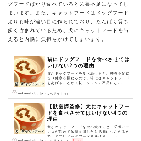
グフードばかり食べていると栄養不足になってし
まいます。また、キャットフードはドッグフード
よりも味が濃い目に作られており、たんぱく質も
多く含まれているため、犬にキャットフードを与
えると内臓に負担をかけてしまいます。
猫にドッグフードを食べさせては
いけない2つの理由
猫がドッグフードを食べ続けると、栄養不足に
なり健康を損ねるので、猫にはキャットフード
をあげることが大切！タウリン不足にな...
nekonekobu.jp（このサイト内）
【獣医師監修】犬にキャットフー
ドを食べさせてはいけない4つの
理由
犬がキャットフードを食べ続けると、栄養バラ
ンスが崩れて体調を崩したり肥満につながるの
で、犬にはドッグフードをあげましょう...
nekonekobu.jp（このサイト内）
1 user